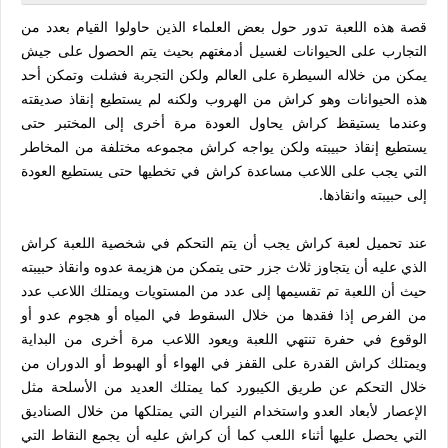
قصة هذه اللعبة تدور حول بعض العلماء الذين حاولوا القيام بعدد من
التجارب على الحيوانات لغسيل أدمغتهم بحيث يتم الحصول على جيش
يمكن من خلاله السيطرة على العالم ولكن التجربة فشلت وتمكن أحد
هذه الحيوانات وهو كراش من الهروب ولكنه لم يستطيع إنقاذ صديقته
وعندما يستيقظ كراش يحاول العودة مرة أخرى إلى المختبر حتى
يستطيع إنقاذ حبيبته ولكن يواجه كراش مجموعه مختلفة من المخاطر
التي يجب على اللاعب مساعدة كراش في تخطيها حتى يستطيع العودة
إلى حبيبته وانقاذها.
عند تحميل لعبة كراش يجب أن يتم التحكم في شخصية اللعبة كراش
الذي عليه أن يتجاوز ثلاث جزر حتى يتمكن من هزيمة عدوه وانقاذ حبيبته
حيث أن اللعبة تم تقسيمها إلى عدد من المستويات ويمتلك اللاعب عدد
من الفرص إذا فقدها من خلال السقوط في المياه أو هجوم عدو أو
الوقوع في حفرة تنتهي اللعبة ويعود اللاعب مرة أخرى من البداية
ويمتلك كراش القدرة على القفز في الهواء أو الهبوط أو الدوران من
خلال التحكم عن طريق الكيبورد كما يمتلك العديد من الأسلحة مثل
الإعصار لأبعاد العدو واستخدام النيران التي يمتلكها من خلال الصناديق
التي يحصل عليها أثناء اللعب كما أن كراش عليه أن يجمع النقاط التي