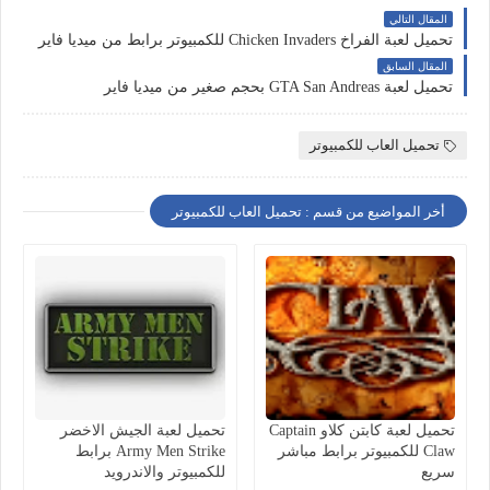
المقال التالي
تحميل لعبة الفراخ Chicken Invaders للكمبيوتر برابط من ميديا فاير
المقال السابق
تحميل لعبة GTA San Andreas بحجم صغير من ميديا فاير
تحميل العاب للكمبيوتر
أخر المواضيع من قسم : تحميل العاب للكمبيوتر
تحميل لعبة كابتن كلاو Captain
تحميل لعبة الجيش الاخضر
Claw للكمبيوتر برابط مباشر
Army Men Strike برابط
سريع
للكمبيوتر والاندرويد